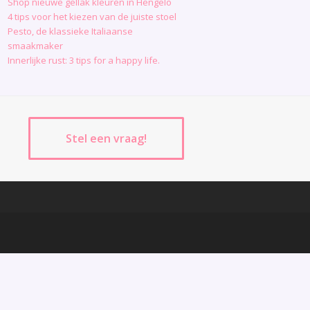
Shop nieuwe gellak kleuren in Hengelo
4 tips voor het kiezen van de juiste stoel
Pesto, de klassieke Italiaanse
smaakmaker
Innerlijke rust: 3 tips for a happy life.
Stel een vraag!