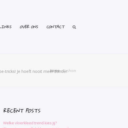
LINKS
OVER ONS
CONTACT
Home
»
Fashion
be-tricks! Je hoeft nooit meer zonder
RECENT POSTS
Welke vloerkleed trend kies jij?