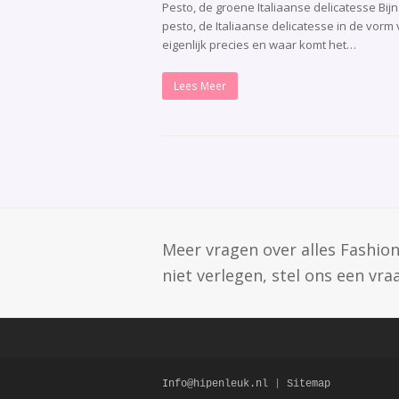
Pesto, de groene Italiaanse delicatesse Bi
pesto, de Italiaanse delicatesse in de vor
eigenlijk precies en waar komt het…
Lees Meer
Meer vragen over alles Fashion
niet verlegen, stel ons een vra
Info@hipenleuk.nl
|
Sitemap