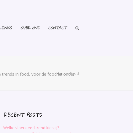
LINKS
OVER ONS
CONTACT
Home
»
Food
te trends in food. Voor de foodies onder
RECENT POSTS
Welke vloerkleed trend kies jij?